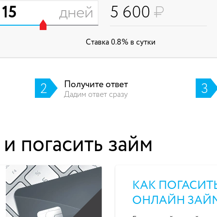
дней
5 600
Блог
Cтавка
0.8%
в сутки
Вопросы и ответы
О компании
Получите ответ
2
3
Дадим ответ сразу
8 800 700 91 
Звонок бесплатный
 и погасить займ
КАК ПОГАСИТ
ОНЛАЙН ЗАЙ