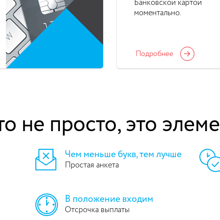
Банковской картой
моментально.
Подробнее
то не просто, это элем
Чем меньше букв, тем лучше
Простая анкета
В положение входим
Отсрочка выплаты