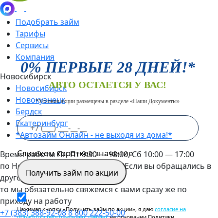
Подобрать займ
Тарифы
Сервисы
Компания
0% ПЕРВЫЕ 28 ДНЕЙ!*
Новосибирск
АВТО ОСТАЕТСЯ У ВАС!
Новосибирск
Новокузнецк
*Условия акции размещены в разделе «Наши Документы»
Бердск
Екатеринбург
*Автозайм Онлайн - не выходя из дома!*
Слишком короткое значение
Время работы
Пн-Пт 9:30 — 18:00, Сб 10:00 — 17:00
по Новосибирску (МСК +4 часа). Если вы обращались в
Получить займ по акции
другое время,
то мы обязательно свяжемся с вами сразу же по
приходу на работу
Нажимая кнопку «Получить займ по акции», я даю
согласие на
+7 (383) 388-92-08
8 800 222-50-00
обработку персональных данных
на основании Политики