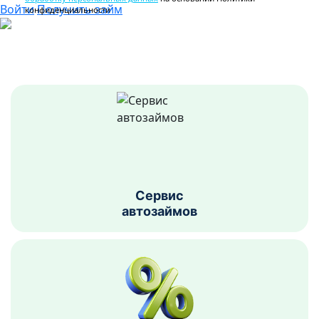
Войти
Получить займ
конфиденциальности
Сервис
автозаймов